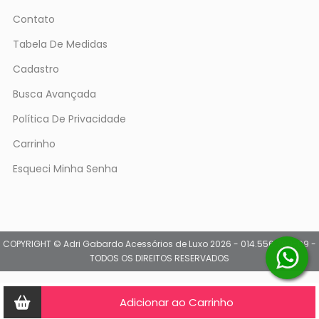
Contato
Tabela De Medidas
Cadastro
Busca Avançada
Política De Privacidade
Carrinho
Esqueci Minha Senha
COPYRIGHT © Adri Gabardo Acessórios de Luxo 2026 - 014.556.799-09 -
TODOS OS DIREITOS RESERVADOS
Adicionar ao Carrinho
Olá, tudo bem, quer ser notificado sobre peças novas, e promoções?