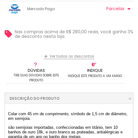
3x sem juros de R$ 96,63
1x sem juros de R$ 289,90
.
.
.
.
Parcelas
Mercado Pago
.
.
.
.
.
.
.
1x sem juros de R$ 289,90
7x com juros de R$ 46,31
2x sem juros de R$ 144,95
8x com juros de R$ 40,76
Nas compras acima de R$ 280,00 reais, você ganha 3%
3x com juros de R$ 101,25
9x com juros de R$ 36,47
de desconto nesta loja.
4x com juros de R$ 77,67
10x com juros de R$ 33,22
5x com juros de R$ 63,19
11x com juros de R$ 30,57
+
Ver todos os descontos
6x com juros de R$ 53,39
12x com juros de R$ 28,36
DÚVIDAS
INDIQUE
TIRE SUAS DÚVIDAS SOBRE ESTE
INDIQUE ESTE PRODUTO A UM AMIGO
PRODUTO
DESCRIÇÃO DO PRODUTO
Colar com 45 vm de comprimento, símbolo de 1,5 cm de diâmetro,
em semijoia.
são semijoias importadas, confeccionadas em titânio, tem 10
banhos de ouro 18k, e ouro branco as prateadas, antialérgicas e
garantia de um ano no banho dos metais.