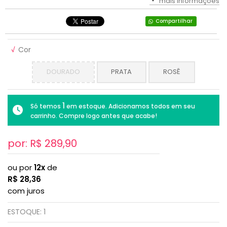
mais informações
Compartilhar
√
Cor
DOURADO
PRATA
ROSÊ
1
Só temos
em estoque. Adicionamos todos em seu
carrinho. Compre logo antes que acabe!
por: R$
289,90
ou por
12x
de
R$
28,36
com juros
ESTOQUE:
1