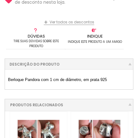
3x com juros de R$ 31,40
9x com juros de R$ 11,31
de desconto nesta loja.
4x com juros de R$ 24,09
10x com juros de R$ 10,30
5x com juros de R$ 19,60
11x com juros de R$ 9,48
+
Ver todos os descontos
6x com juros de R$ 16,56
12x com juros de R$ 8,80
DÚVIDAS
INDIQUE
TIRE SUAS DÚVIDAS SOBRE ESTE
INDIQUE ESTE PRODUTO A UM AMIGO
PRODUTO
DESCRIÇÃO DO PRODUTO
Berloque Pandora com 1 cm de diâmetro, em prata 925
PRODUTOS RELACIONADOS