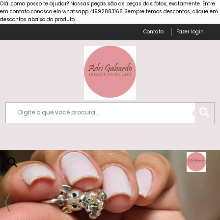
Olá ,como posso te ajudar? Nossas peças são as peças das fotos, exatamente. Entre
em contato conosco elo whatsapp 41992883168 Sempre temos descontos, clique em
Há algumas horas
descontos abaixo do produto.
Fazer login
MEU CARRINHO
0
Item