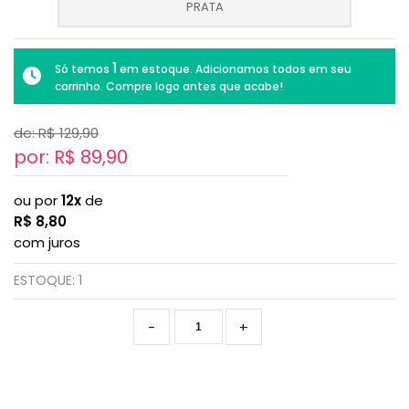
PRATA
1
Só temos
em estoque. Adicionamos todos em seu
carrinho. Compre logo antes que acabe!
de: R$
129,90
por: R$
89,90
ou por
12x
de
R$
8,80
com juros
ESTOQUE:
1
-
+