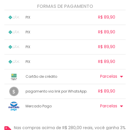
FORMAS DE PAGAMENTO
R$ 89,90
PIX
1x sem juros de R$ 89,90
.
.
.
.
R$ 89,90
PIX
.
.
.
.
.
.
.
1x sem juros de R$ 89,90
.
.
.
.
R$ 89,90
PIX
.
.
.
.
.
.
.
1x sem juros de R$ 89,90
.
.
.
.
R$ 89,90
PIX
.
.
.
.
.
.
.
1x sem juros de R$ 89,90
.
.
.
.
Parcelas
Cartão de crédito
.
.
.
.
.
.
.
1x sem juros de R$ 89,90
.
.
.
R$ 89,90
.
pagamento via link por WhatsApp.
.
.
2x sem juros de R$ 44,95
.
.
.
3x sem juros de R$ 29,97
1x sem juros de R$ 89,90
.
.
.
.
Parcelas
Mercado Pago
.
.
.
.
.
.
.
1x sem juros de R$ 89,90
7x com juros de R$ 14,36
2x sem juros de R$ 44,95
8x com juros de R$ 12,64
Nas compras acima de R$ 280,00 reais, você ganha 3%